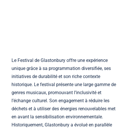
la-manufacture-ephemere.com
Accueil
À propos
Contact
Voir les publications
Skip to content
Le Festival de Glastonbury offre une expérience
unique grâce à sa programmation diversifiée, ses
initiatives de durabilité et son riche contexte
historique. Le festival présente une large gamme de
genres musicaux, promouvant l’inclusivité et
l’échange culturel. Son engagement à réduire les
déchets et à utiliser des énergies renouvelables met
en avant la sensibilisation environnementale.
Historiquement, Glastonbury a évolué en parallèle