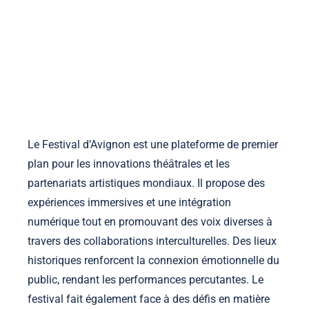
la-manufacture-ephemere.com
Accueil
À propos
Contact
Voir les publications
Skip to content
Le Festival d’Avignon est une plateforme de premier
plan pour les innovations théâtrales et les
partenariats artistiques mondiaux. Il propose des
expériences immersives et une intégration
numérique tout en promouvant des voix diverses à
travers des collaborations interculturelles. Des lieux
historiques renforcent la connexion émotionnelle du
public, rendant les performances percutantes. Le
festival fait également face à des défis en matière