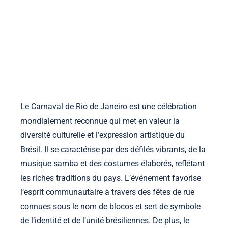
la-manufacture-ephemere.com
Accueil
À propos
Contact
Voir les publications
Skip to content
Le Carnaval de Rio de Janeiro est une célébration
mondialement reconnue qui met en valeur la
diversité culturelle et l’expression artistique du
Brésil. Il se caractérise par des défilés vibrants, de la
musique samba et des costumes élaborés, reflétant
les riches traditions du pays. L’événement favorise
l’esprit communautaire à travers des fêtes de rue
connues sous le nom de blocos et sert de symbole
de l’identité et de l’unité brésiliennes. De plus, le