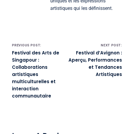
uniques et les expressions
artistiques qui les définissent.
Post navigation
PREVIOUS POST:
NEXT POST:
Festival des Arts de
Festival d’Avignon :
Singapour :
Aperçu, Performances
Collaborations
et Tendances
artistiques
Artistiques
multiculturelles et
interaction
communautaire