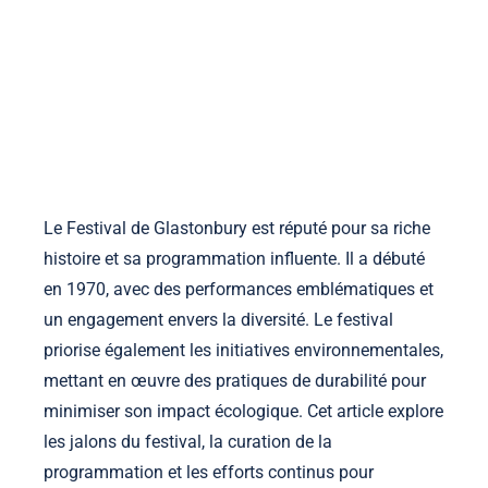
la-manufacture-ephemere.com
Accueil
À propos
Contact
Voir les publications
Skip to content
Le Festival de Glastonbury est réputé pour sa riche
histoire et sa programmation influente. Il a débuté
en 1970, avec des performances emblématiques et
un engagement envers la diversité. Le festival
priorise également les initiatives environnementales,
mettant en œuvre des pratiques de durabilité pour
minimiser son impact écologique. Cet article explore
les jalons du festival, la curation de la
programmation et les efforts continus pour