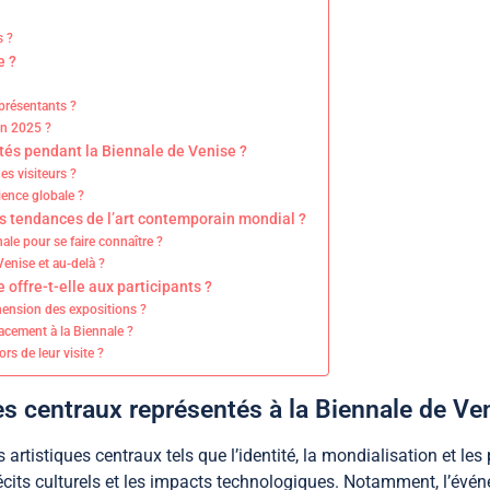
s ?
e ?
eprésentants ?
en 2025 ?
tés pendant la Biennale de Venise ?
s visiteurs ?
ience globale ?
s tendances de l’art contemporain mondial ?
nnale pour se faire connaître ?
enise et au-delà ?
offre-t-elle aux participants ?
hension des expositions ?
cacement à la Biennale ?
ors de leur visite ?
es centraux représentés à la Biennale de Ve
rtistiques centraux tels que l’identité, la mondialisation et l
récits culturels et les impacts technologiques. Notamment, l’évén