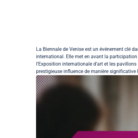
la-manufacture-ephemere.com
Skip to content
La Biennale de Venise est un événement clé dan
international. Elle met en avant la participati
l’Exposition internationale d’art et les pavill
prestigieuse influence de manière significative