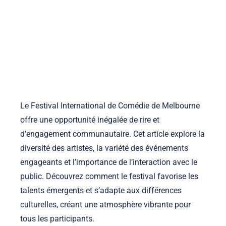
la-manufacture-ephemere.com
Accueil
À propos
Contact
Voir les publications
Skip to content
Le Festival International de Comédie de Melbourne
offre une opportunité inégalée de rire et
d’engagement communautaire. Cet article explore la
diversité des artistes, la variété des événements
engageants et l’importance de l’interaction avec le
public. Découvrez comment le festival favorise les
talents émergents et s’adapte aux différences
culturelles, créant une atmosphère vibrante pour
tous les participants.