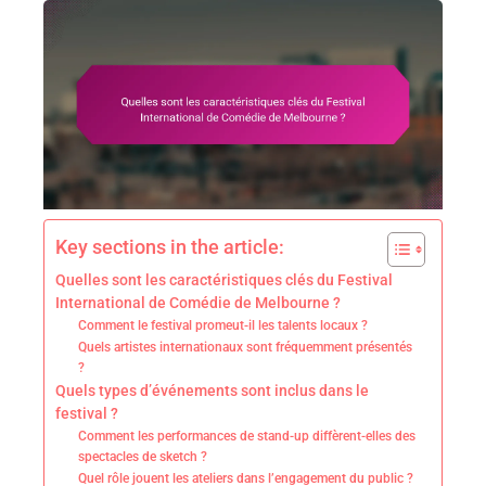
Key sections in the article:
Quelles sont les caractéristiques clés du Festival
International de Comédie de Melbourne ?
Comment le festival promeut-il les talents locaux ?
Quels artistes internationaux sont fréquemment présentés
?
Quels types d’événements sont inclus dans le
festival ?
Comment les performances de stand-up diffèrent-elles des
spectacles de sketch ?
Quel rôle jouent les ateliers dans l’engagement du public ?